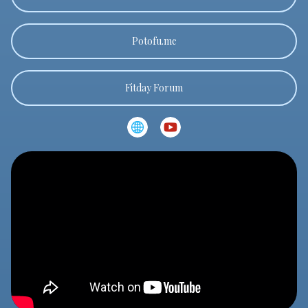
Potofu.me
Fitday Forum