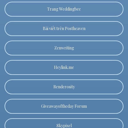
Trang Weddingbee
Bài viết trên Postheaven
Zenwriting
Heylink.me
Renderosity
Giveawayoftheday Forum
Skypixel