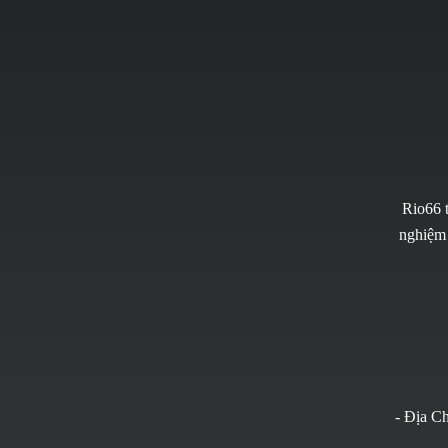
Rio66 t
nghiệm 
- Địa C