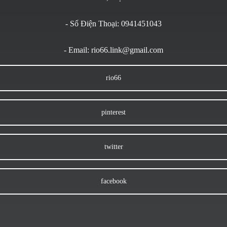
- Số Điện Thoại: 0941451043
- Email: rio66.link@gmail.com
rio66
pinterest
twitter
facebook