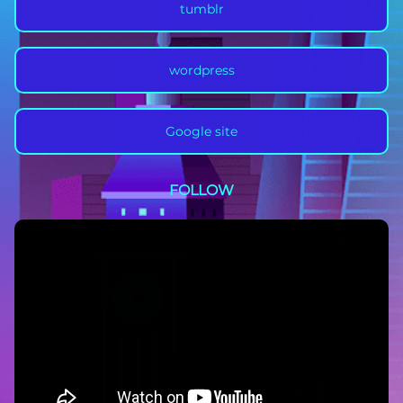
tumblr
wordpress
Google site
FOLLOW