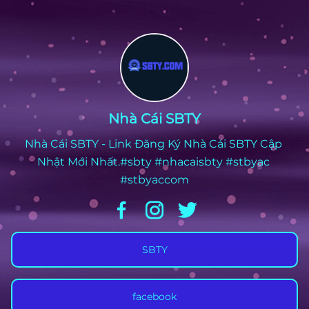
Nhà Cái SBTY
Nhà Cái SBTY - Link Đăng Ký Nhà Cái SBTY Cập 
Nhật Mới Nhất.#sbty #nhacaisbty #stbyac 
#stbyaccom
SBTY
facebook