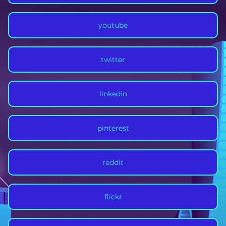
youtube
twitter
linkedin
pinterest
reddit
flickr